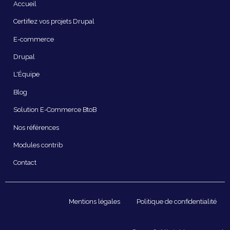
Navigation
Accueil
principale
Certifiez vos projets Drupal
E-commerce
Drupal
L'Équipe
Blog
Solution E-Commerce BtoB
Nos références
Modules contrib
Contact
Pied
Mentions légales
Politique de confidentialité
de