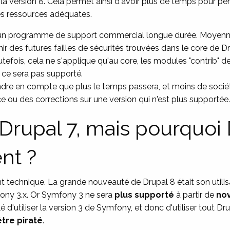
 la version 8. Cela permet ainsi d'avoir plus de temps pour pe
les ressources adéquates.
'un programme de support commercial longue durée. Moyennant
ir des futures failles de sécurités trouvées dans le core de 
outefois, cela ne s'applique qu'au core, les modules "contrib"
 ce sera pas supporté.
ndre en compte que plus le temps passera, et moins de sociét
e ou des corrections sur une version qui n'est plus supportée.
Drupal 7, mais pourquoi 
nt ?
t technique. La grande nouveauté de Drupal 8 était son utilis
ny 3.x. Or Symfony 3 ne sera
plus supporté
à partir de
no
lé d'utiliser la version 3 de Symfony, et donc d'utiliser tout Dru
être piraté
.