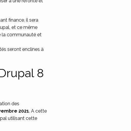
nser à une refonte et
 finance, il sera
Drupal, et ce même
 de la communauté et
és seront enclines à
Drupal 8
ation des
vembre 2021
. A cette
pal utilisant cette