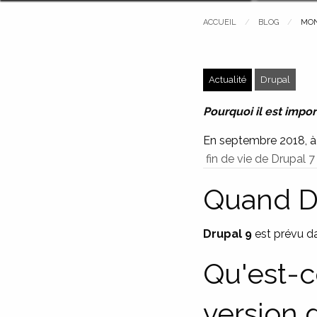
ACCUEIL
BLOG
PAG
MON
Actualité
Drupal
Pourquoi il est impor
En septembre 2018, à
fin de vie de Drupal
Quand Dr
Drupal 9
est prévu da
Qu'est-c
version d