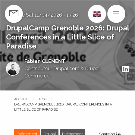
Skip
to
Publié le
Sat 11/04/2026 - 13:26
CONTACT US
MENU
main
content
DrupalCamp Grenoble 2026: Drupal
Conferences in a Little Slice of
Paradise
Fabien CLÉMENT
S
Contributeur Drupal core & Drupal
Commerce
ACCUEIL
BLOG
PAGE COURANTE :
DRUPALCAMP GRENOBLE 2026: DRUPAL CONFERENCES IN A
LITTLE SLICE OF PARADISE
Événement
Drupal
Événement
Share on