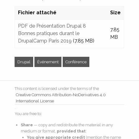
Fichier attaché
Size
PDF de Présentation Drupal 8
7.85
Bonnes pratiques durant le
MB
DrupalCamp Paris 2019
(7.85 MB)
Drupal
Événement
Conférence
This content is licensed under the terms of the
Creative Commons Attribution-NoDerivatives 4.0
International License
.
You are free to:
Share
— copy and redistribute the material in any
medium or format,
provided that
:
You give appropriate credit
(mention the name