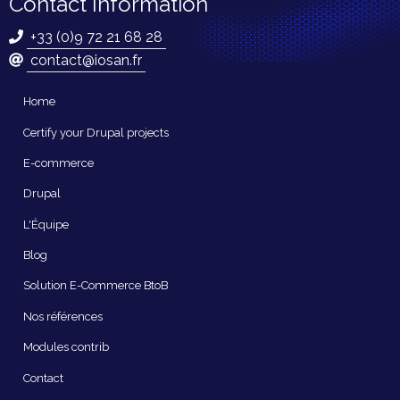
Contact Information
+33 (0)9 72 21 68 28
contact@iosan.fr
Navigation
Home
principale
Certify your Drupal projects
E-commerce
Drupal
L'Équipe
Blog
Solution E-Commerce BtoB
Nos références
Modules contrib
Contact