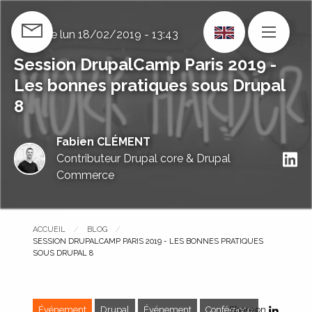
Skip
to
Publié le
lun 18/02/2019 - 13:43
CONTACT US
MENU
main
content
Session DrupalCamp Paris 2019 -
Les bonnes pratiques sous Drupal
8
Fabien CLÉMENT
S
Contributeur Drupal core & Drupal
Commerce
ACCUEIL
BLOG
PAGE COURANTE :
SESSION DRUPALCAMP PARIS 2019 - LES BONNES PRATIQUES
SOUS DRUPAL 8
Événement
Drupal
Événement
Conférence
Share on