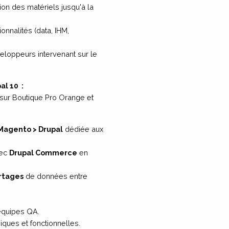
on des matériels jusqu'à la
nnalités (data, IHM,
eloppeurs intervenant sur le
al 10
:
ur Boutique Pro Orange et
Magento > Drupal
dédiée aux
ec
Drupal Commerce
en
rtages
de données entre
équipes QA.
ques et fonctionnelles.