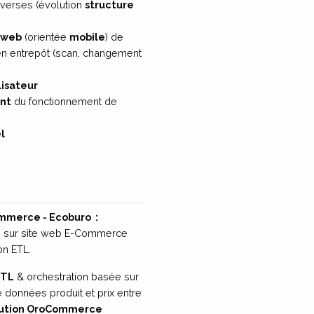
iverses (évolution
structure
 web
(orientée
mobile
) de
s en entrepôt (scan, changement
isateur
nt
du fonctionnement de
l
mmerce - Ecoburo
:
sur site web E-Commerce
on ETL.
ETL
& orchestration basée sur
e données produit et prix entre
lution OroCommerce