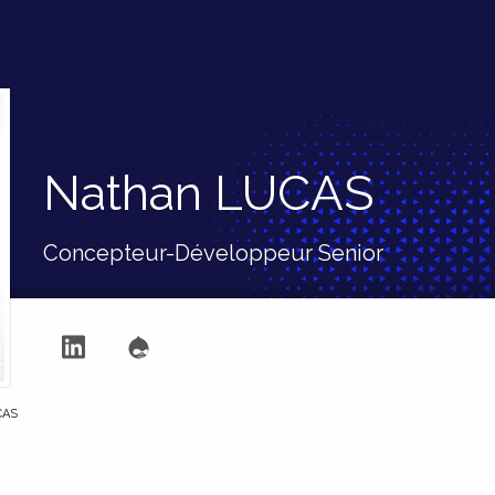
Nathan LUCAS
Concepteur-Développeur Senior
Suivre sur LinkedIn
Profil de sur Drupal.org
NTE :
CAS