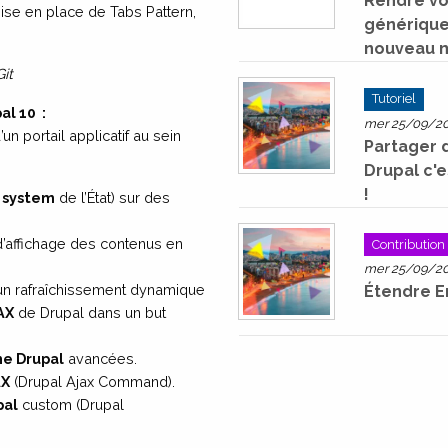
Rendre vo
(mise en place de Tabs Pattern,
générique
nouveau m
it
Tutoriel
al 10
:
mer 25/09/202
n portail applicatif au sein
Partager 
Drupal c'e
!
 system
de l’État) sur des
’affichage des contenus en
Contribution
mer 25/09/202
un rafraîchissement dynamique
Étendre E
AX
de Drupal dans un but
e Drupal
avancées.
AX
(Drupal Ajax Command).
pal
custom (Drupal