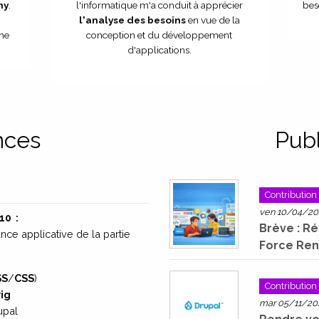
ny
.
l'informatique m'a conduit à apprécier
bes
l'analyse des besoins
en vue de la
mme
conception et du développement
d'applications.
nces
Publ
Contribution
ven 10/04/202
10
:
Brève : R
ce applicative de la partie
Force Re
SS
/
CSS
)
Contribution
ig
mar 05/11/202
upal