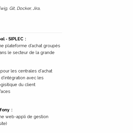
g, Git, Docker, Jira,
l - SIPLEC
:
e plateforme d’achat groupés
ns le secteur de la grande
pour les centrales d'achat
d’intégration avec les
isitique du client
rfaces
fony
:
e web-appli de gestion
ite)