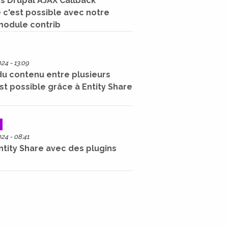
s Drupal AJAX Callback
 c'est possible avec notre
odule contrib
4 - 13:09
du contenu entre plusieurs
st possible grâce à Entity Share
4 - 08:41
ntity Share avec des plugins