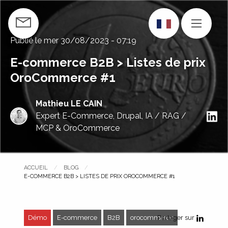
Aller
au
CONTACTEZ-NOUS
MENU
contenu
Publié le
mer 30/08/2023 - 07:19
principal
E-commerce B2B > Listes de prix
OroCommerce #1
Mathieu LE CAIN
S
Expert E-Commerce, Drupal, IA / RAG /
MCP & OroCommerce
ACCUEIL
BLOG
PAGE COURANTE :
E-COMMERCE B2B > LISTES DE PRIX OROCOMMERCE #1
Démo
E-commerce
B2B
orocommerce
Partager sur