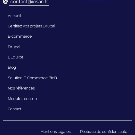
contact@iosan.fr
Navigation
Accueil
principale
Certifiez vos projets Drupal
E-commerce
Drupal
L'Équipe
Blog
Solution E-Commerce BtoB
Nos références
Modules contrib
Contact
Pied
Mentions légales
Politique de confidentialité