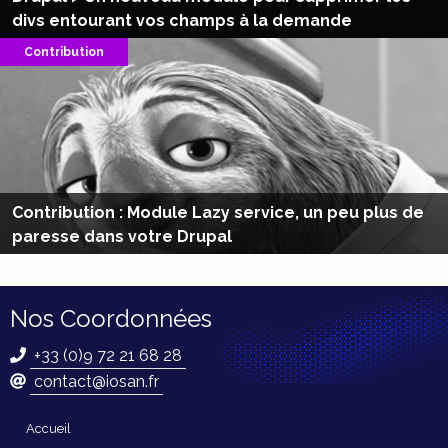
divs entourant vos champs à la demande
Contribution
Contribution : Module Lazy service, un peu plus de
paresse dans votre Drupal
Nos Coordonnées
+33 (0)9 72 21 68 28
contact@iosan.fr
Navigation
Accueil