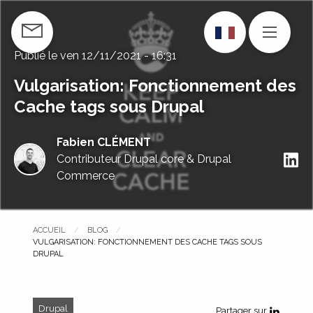
Aller
au
CONTACTEZ-NOUS
MENU
contenu
Publié le
ven 12/11/2021 - 16:31
principal
Vulgarisation: Fonctionnement des
Cache tags sous Drupal
Fabien CLÉMENT
S
Contributeur Drupal core & Drupal
Commerce
ACCUEIL
BLOG
PAGE COURANTE :
VULGARISATION: FONCTIONNEMENT DES CACHE TAGS SOUS
DRUPAL
Drupal
Partager sur